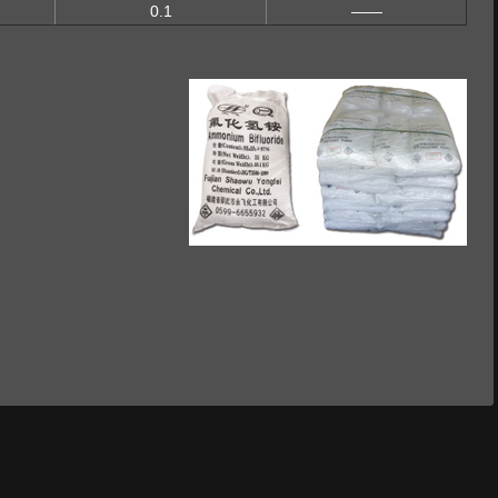
0.1
——