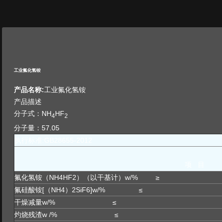
工业氟化氢铵
产品名称:
工业氟化氢铵
产品描述
分子式：NH
HF
4
2
分子量：57.05
执行标准:GB28655-2012
项 目
氟化氢铵（NH4HF2）（以干基计）w/% ≥
氟硅酸铵[（NH4）2SiF6]w/% ≤
干燥减量w/% ≤
灼烧残渣w /% ≤