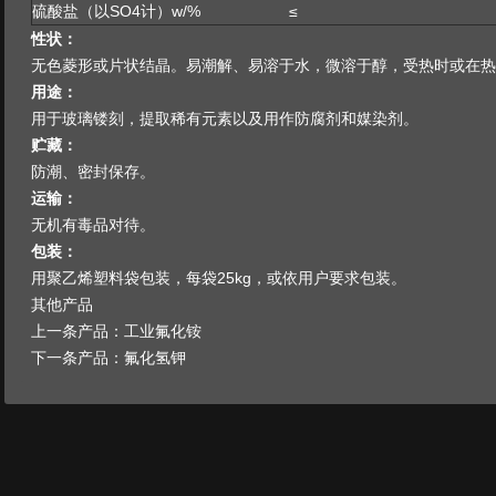
硫酸盐（以SO4计）w/% ≤
性状：
无色菱形或片状结晶。易潮解、易溶于水，微溶于醇，受热时或在热
用途：
用于玻璃镂刻，提取稀有元素以及用作防腐剂和媒染剂。
贮藏：
防潮、密封保存。
运输：
无机有毒品对待。
包装：
用聚乙烯塑料袋包装，每袋25kg，或依用户要求包装。
其他产品
上一条产品：工业氟化铵
下一条产品：氟化氢钾